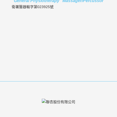
"General Physiotherapy" Massager/Percussor
衛署醫器輸字第023925號