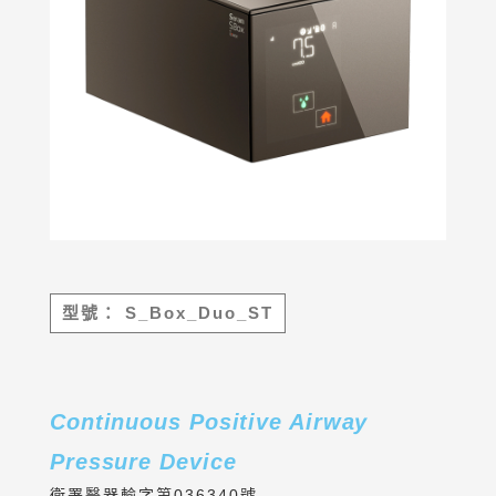
型號：
S_Box_Duo_ST
Continuous Positive Airway
Pressure Device
衛署醫器輸字第036340號